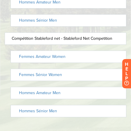
H
E
L
P