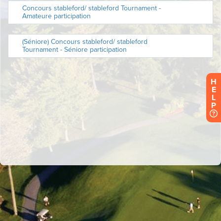
H
E
L
P