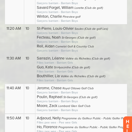
H
E
L