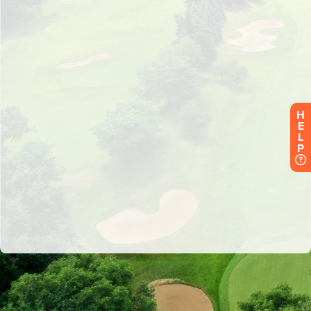
H
E
L
P