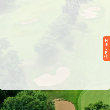
H
E
L
P